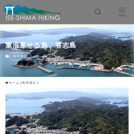
MENU
重浪寄せる島、答志島
鳥羽巡礼
ホーム
鳥羽巡礼