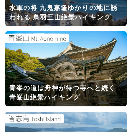
水軍の将 九鬼嘉隆ゆかりの地に誘
われる 鳥羽三山絶景ハイキング
青峯の道は舟神が待つ寺へと続く
青峯山絶景ハイキング